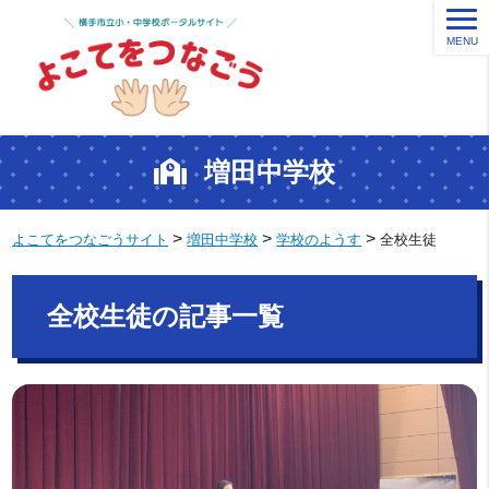
MENU
増田中学校
>
>
>
よこてをつなごうサイト
増田中学校
学校のようす
全校生徒
全校生徒の記事一覧