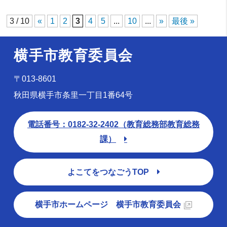
3 / 10
«
1
2
3
4
5
...
10
...
»
最後 »
横手市教育委員会
〒013-8601
秋田県横手市条里一丁目1番64号
電話番号：0182-32-2402（教育総務部教育総務
課）
よこてをつなごうTOP
横手市ホームページ 横手市教育委員会