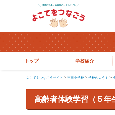
トップ
学校紹介
>
>
>
よこてをつなごうサイト
吉田小学校
学校のようす
高齢者体験学習（５年