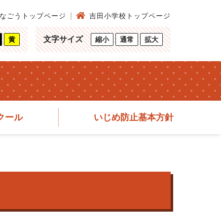
なごうトップページ
吉田小学校トップページ
文字サイズ
黄
縮小
通常
拡大
クール
いじめ防止基本方針