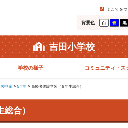
よこてをつ
背景色
白
青
黒
吉田小学校
学校の様子
コミュニティ・ス
>
>
全校児童
5年生
高齢者体験学習（５年生総合）
生総合）