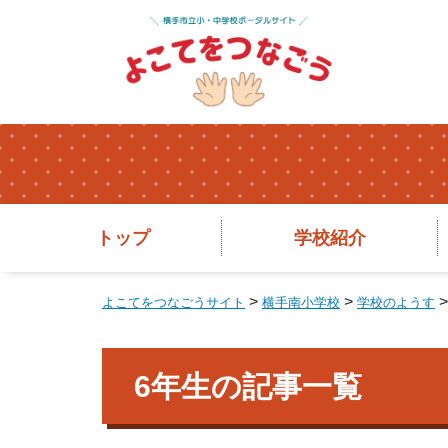
トップ
学校紹介
>
>
よこてをつなごうサイト
横手南小学校
学校のようす
6年生の記事一覧