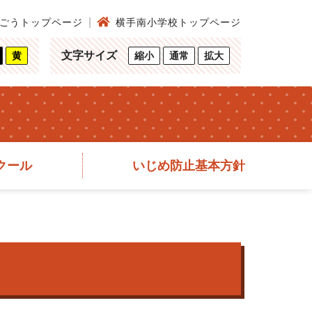
ごうトップページ
横手南小学校トップページ
文字サイズ
黄
縮小
通常
拡大
クール
いじめ防止基本方針