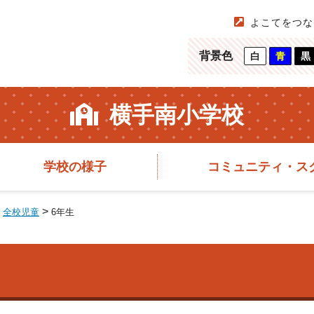
よこてをつな
背景色
白
青
黒
横手南小学校
学校の様子
コミュニティ・ス
>
>
全校児童
6年生