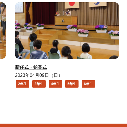
新任式・始業式
2023年04月09日（日）
2年生
3年生
4年生
5年生
6年生