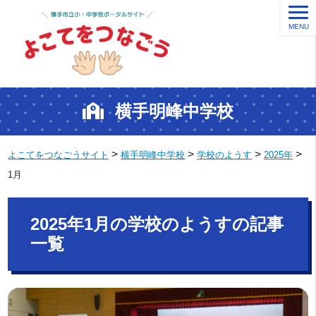
MENU
横手明峰中学校
>
>
>
>
よこてをつなごうサイト
横手明峰中学校
学校のようす
2025年
1月
2025年1月の学校のようすの記事
一覧