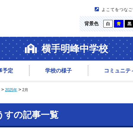
よこてをつなご
背景色
白
青
黒
横手明峰中学校
事予定
学校の様子
コミュニテ
>
>
2025年
2月
ようすの記事一覧