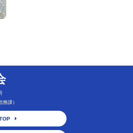
会
号
育総務課）
TOP