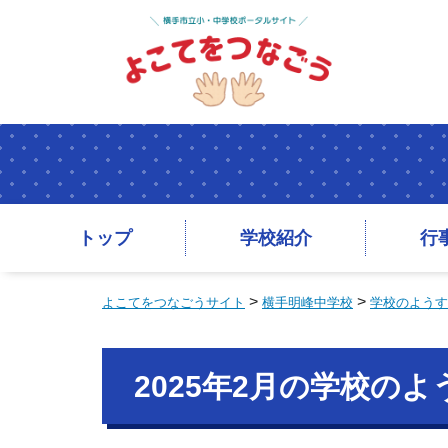
トップ
学校紹介
行
>
>
よこてをつなごうサイト
横手明峰中学校
学校のようす
2025年2月の学校の