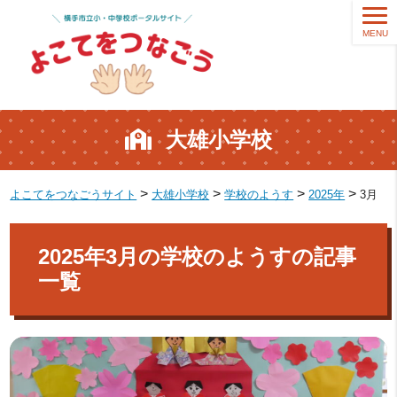
MENU
大雄小学校
>
>
>
>
よこてをつなごうサイト
大雄小学校
学校のようす
2025年
3月
2025年3月の学校のようすの記事
一覧