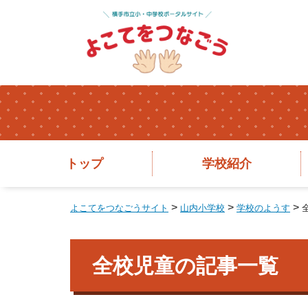
トップ
学校紹介
>
>
>
よこてをつなごうサイト
山内小学校
学校のようす
全校児童の記事一覧