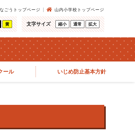
なごうトップページ
山内小学校トップページ
文字サイズ
黄
縮小
通常
拡大
クール
いじめ防止基本方針