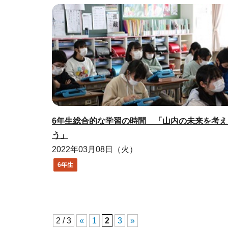
6年生総合的な学習の時間 「山内の未来を考え
う」
2022年03月08日（火）
6年生
2 / 3
«
1
2
3
»