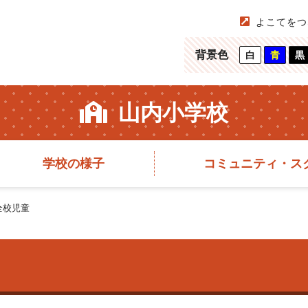
よこてをつ
背景色
白
青
黒
山内小学校
学校の様子
コミュニティ・ス
全校児童