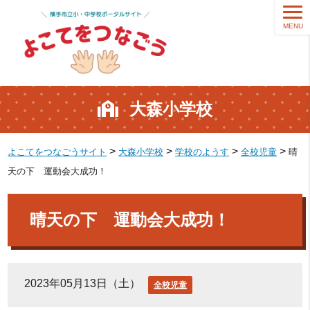
MENU
大森小学校
>
>
>
>
よこてをつなごうサイト
大森小学校
学校のようす
全校児童
晴
天の下 運動会大成功！
晴天の下 運動会大成功！
2023年05月13日（土）
全校児童