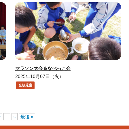
マラソン大会＆なべっこ会
2025年10月07日（火）
全校児童
0
...
»
最後 »