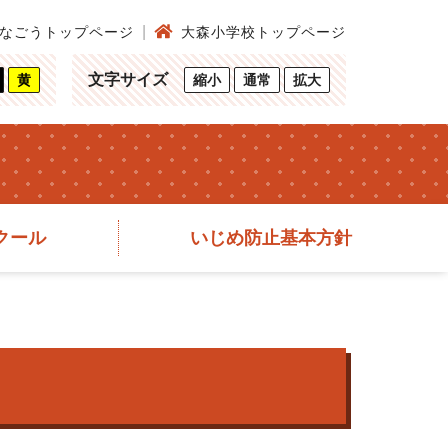
なごうトップページ
大森小学校トップページ
文字サイズ
黄
縮小
通常
拡大
クール
いじめ防止基本方針