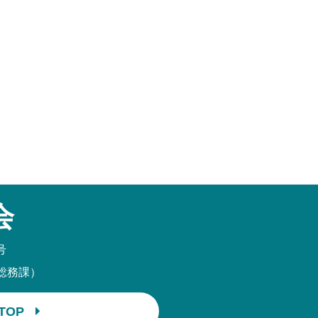
会
号
育総務課）
TOP