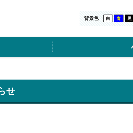
背景色
白
青
黒
らせ