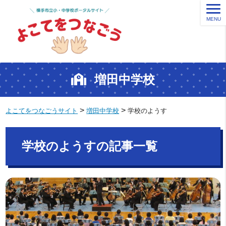
MENU
増田中学校
>
>
よこてをつなごうサイト
増田中学校
学校のようす
学校のようすの記事一覧