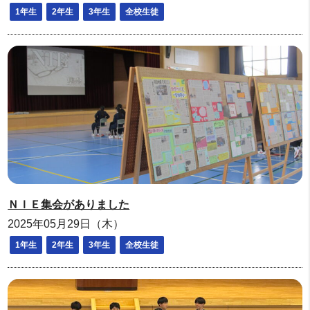
1年生
2年生
3年生
全校生徒
ＮＩＥ集会がありました
2025年05月29日（木）
1年生
2年生
3年生
全校生徒