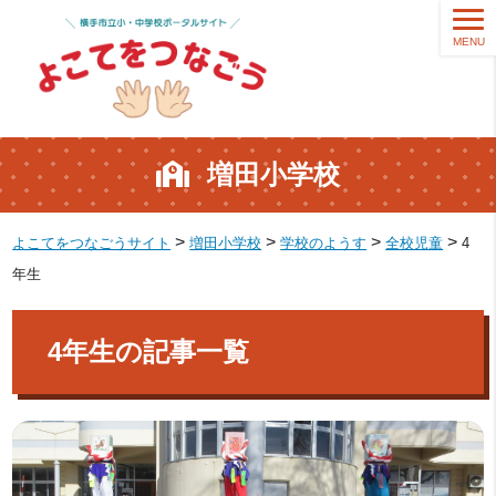
MENU
増田小学校
>
>
>
>
よこてをつなごうサイト
増田小学校
学校のようす
全校児童
4
年生
4年生の記事一覧