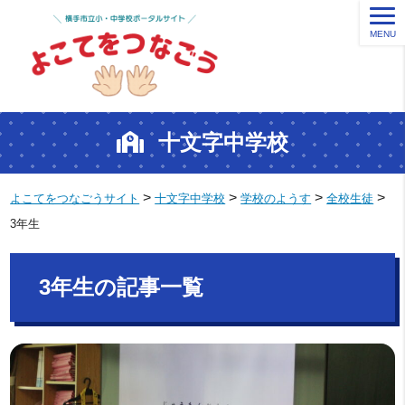
MENU
十文字中学校
>
>
>
>
よこてをつなごうサイト
十文字中学校
学校のようす
全校生徒
3年生
3年生の記事一覧