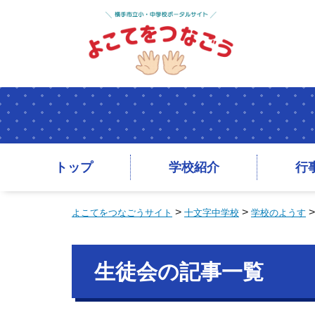
トップ
学校紹介
行
>
>
よこてをつなごうサイト
十文字中学校
学校のようす
生徒会の記事一覧