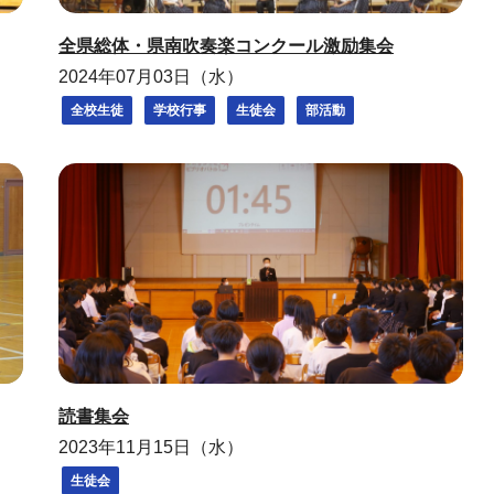
全県総体・県南吹奏楽コンクール激励集会
2024年07月03日（水）
全校生徒
学校行事
生徒会
部活動
読書集会
2023年11月15日（水）
生徒会