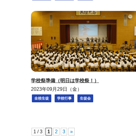
学校祭準備（明日は学校祭！）
2023年09月29日（金）
全校生徒
学校行事
生徒会
1 / 3
1
2
3
»