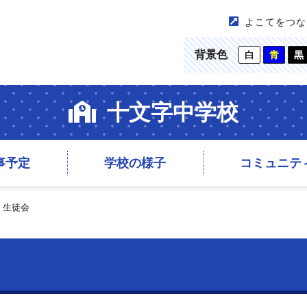
よこてをつな
背景色
白
青
黒
十文字中学校
事予定
学校の様子
コミュニテ
>
生徒会