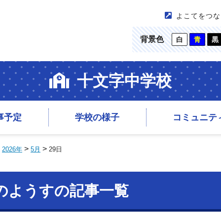
よこてをつな
背景色
白
青
黒
十文字中学校
事予定
学校の様子
コミュニテ
>
>
>
2026年
5月
29日
校のようすの記事一覧