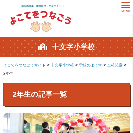
MENU
十文字小学校
>
>
>
>
よこてをつなごうサイト
十文字小学校
学校のようす
全校児童
2年生
2年生の記事一覧