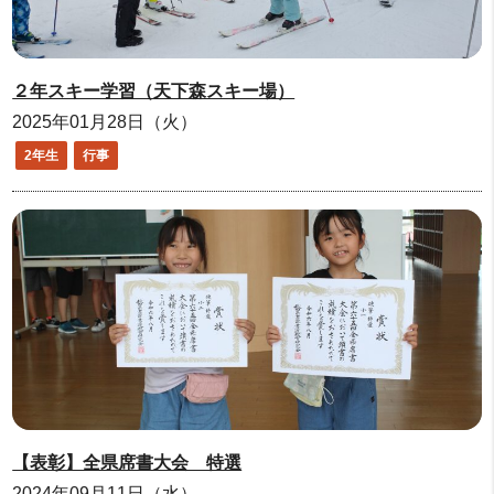
２年スキー学習（天下森スキー場）
2025年01月28日（火）
2年生
行事
【表彰】全県席書大会 特選
2024年09月11日（水）