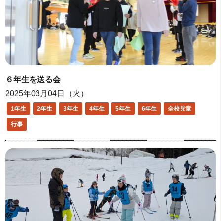
６年生を送る会
2025年03月04日（火）
1年生
2年生
3年生
4年生
5年生
6年生
全校児童
行事