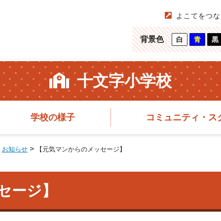
よこてをつな
背景色
白
青
黒
十文字小学校
学校の様子
コミュニティ・ス
>
>
お知らせ
【元気マンからのメッセージ】
セージ】