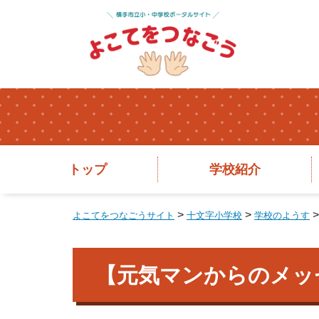
トップ
学校紹介
>
>
よこてをつなごうサイト
十文字小学校
学校のようす
【元気マンからのメッ