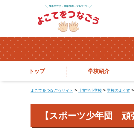
トップ
学校紹介
>
>
よこてをつなごうサイト
十文字小学校
学校のようす
【スポーツ少年団 頑