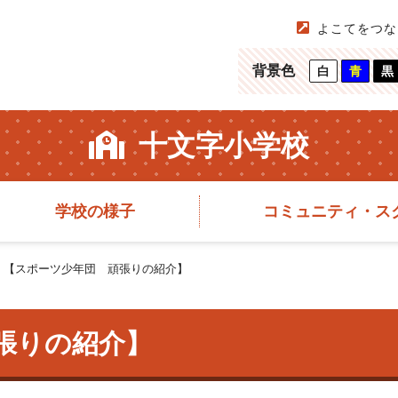
よこてをつな
背景色
白
青
黒
十文字小学校
学校の様子
コミュニティ・ス
>
【スポーツ少年団 頑張りの紹介】
張りの紹介】