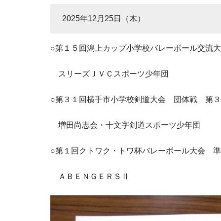
2025年12月25日（木）
○第１５回潟上カップ小学校バレーボール交流
スリーズＪＶＣスポーツ少年団
○第３１回横手市小学校剣道大会 団体戦 第
増田尚志会・十文字剣道スポーツ少年団
○第１回クトワク・トワ杯バレーボール大会 
ＡＢＥＮＧＥＲＳⅡ