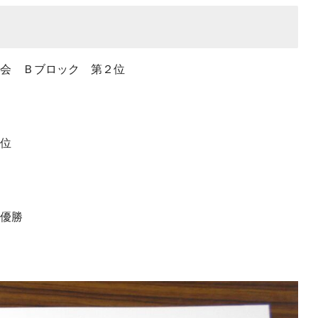
大会 Ｂブロック 第２位
３位
準優勝