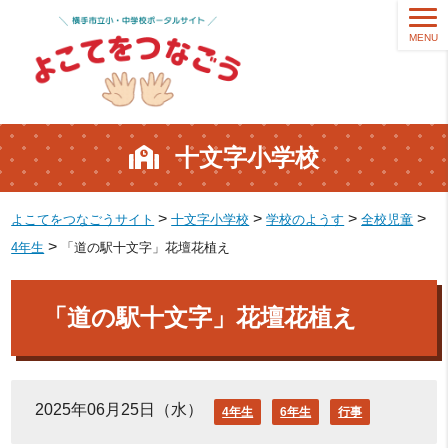
MENU
十文字小学校
>
>
>
>
よこてをつなごうサイト
十文字小学校
学校のようす
全校児童
>
4年生
「道の駅十文字」花壇花植え
「道の駅十文字」花壇花植え
2025年06月25日（水）
4年生
6年生
行事