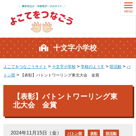
MENU
十文字小学校
>
>
>
>
よこてをつなごうサイト
十文字小学校
学校のようす
部活動
バ
>
トン部
【表彰】バトントワーリング東北大会 金賞
【表彰】バトントワーリング東
北大会 金賞
2024年11月15日（金）
バトン部
表彰
部活動