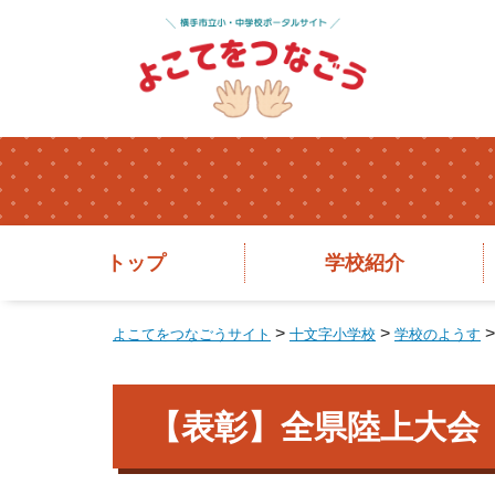
トップ
学校紹介
>
>
よこてをつなごうサイト
十文字小学校
学校のようす
【表彰】全県陸上大会