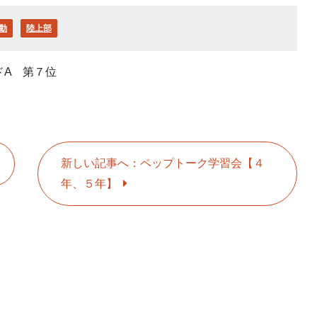
動
陸上部
ドA 第７位
新しい記事へ：ペップトーク学習会【４
年、５年】