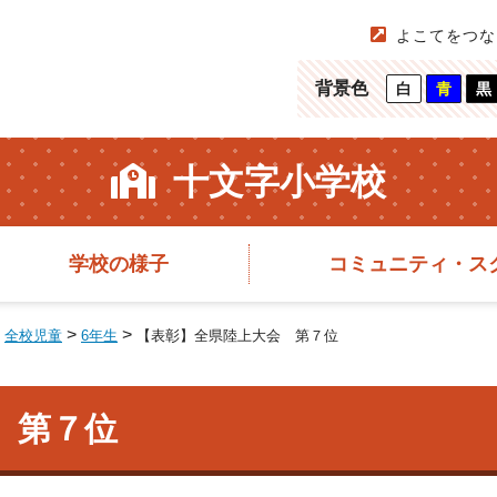
よこてをつな
背景色
白
青
黒
十文字小学校
学校の様子
コミュニティ・ス
>
>
>
全校児童
6年生
【表彰】全県陸上大会 第７位
 第７位