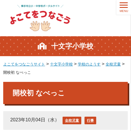
MENU
十文字小学校
>
>
>
>
よこてをつなごうサイト
十文字小学校
学校のようす
全校児童
開校初 なべっこ
開校初 なべっこ
2023年10月04日（水）
全校児童
行事