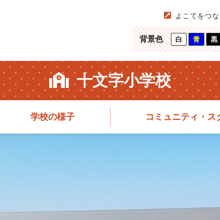
よこてをつな
背景色
白
青
黒
十文字小学校
学校の様子
コミュニティ・ス