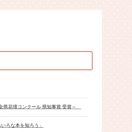
全県花壇コンクール 県知事賞 受賞～
ろいろな本を知ろう」