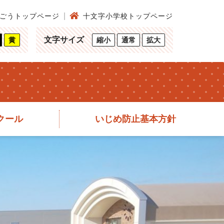
ごうトップページ
十文字小学校トップページ
文字サイズ
黄
縮小
通常
拡大
クール
いじめ防止基本方針