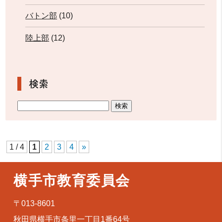
バトン部
(10)
陸上部
(12)
検索
1 / 4
1
2
3
4
»
横手市教育委員会
〒013-8601
秋田県横手市条里一丁目1番64号