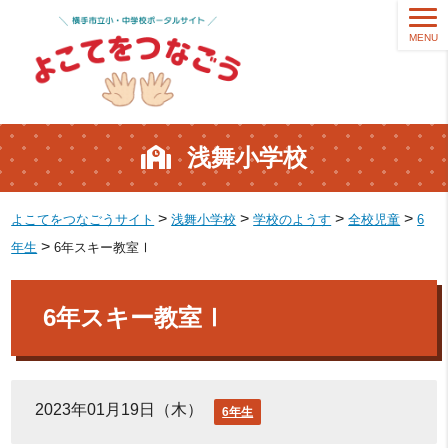
MENU
浅舞小学校
>
>
>
>
よこてをつなごうサイト
浅舞小学校
学校のようす
全校児童
6
>
年生
6年スキー教室Ⅰ
6年スキー教室Ⅰ
2023年01月19日（木）
6年生