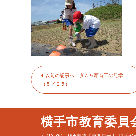
以前の記事へ：ダム＆頭首工の見学
（５／２５）
横手市教育委員
〒013-8601
秋田県横手市条里一丁目1番64