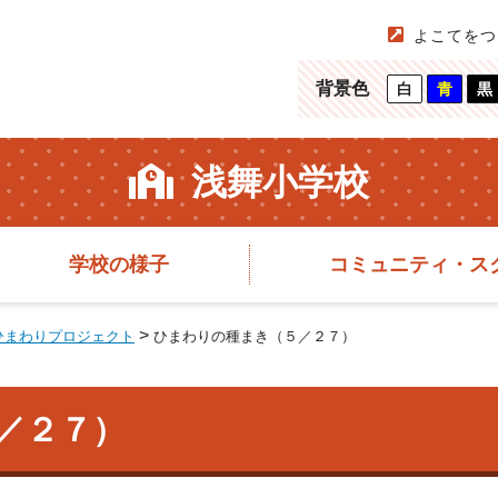
よこてをつ
背景色
白
青
黒
浅舞小学校
学校の様子
コミュニティ・ス
>
ひまわりプロジェクト
ひまわりの種まき（５／２７）
／２７）