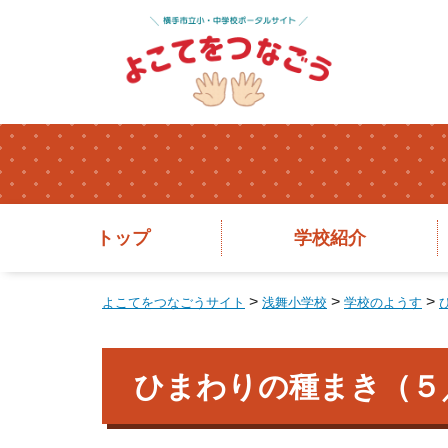
トップ
学校紹介
>
>
>
よこてをつなごうサイト
浅舞小学校
学校のようす
ひまわりの種まき（５