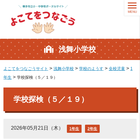
MENU
浅舞小学校
>
>
>
>
よこてをつなごうサイト
浅舞小学校
学校のようす
全校児童
1
>
年生
学校探検（５／１９）
学校探検（５／１９）
2026年05月21日（木）
1年生
2年生