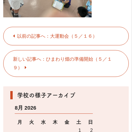
以前の記事へ：大運動会（５／１６）
新しい記事へ：ひまわり畑の準備開始（５／１
９）
学校の様子アーカイブ
8月 2026
月
火
水
木
金
土
日
1
2