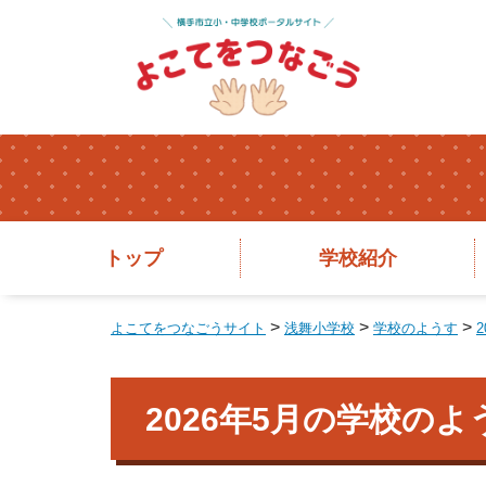
トップ
学校紹介
>
>
>
よこてをつなごうサイト
浅舞小学校
学校のようす
2
2026年5月の学校の