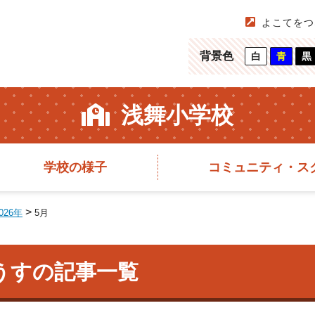
よこてをつ
背景色
白
青
黒
浅舞小学校
学校の様子
コミュニティ・ス
>
026年
5月
ようすの記事一覧