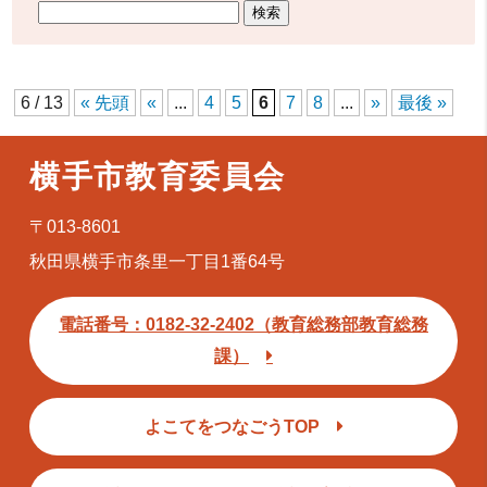
6 / 13
« 先頭
«
...
4
5
6
7
8
...
»
最後 »
横手市教育委員会
〒013-8601
秋田県横手市条里一丁目1番64号
電話番号：0182-32-2402（教育総務部教育総務
課）
よこてをつなごうTOP