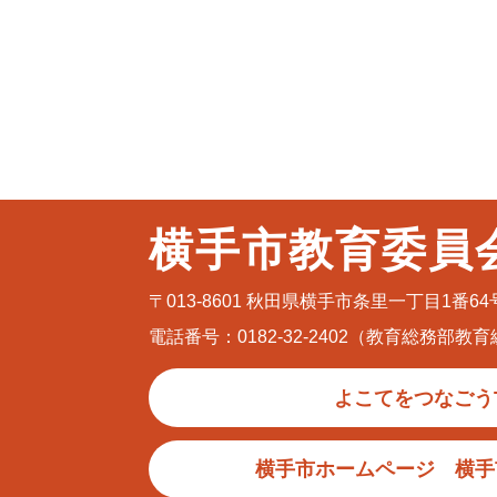
横手市教育委員
〒013-8601
秋田県横手市条里一丁目1番64
電話番号：0182-32-2402（教育総務部教
よこてをつなごう
横手市ホームページ 横手