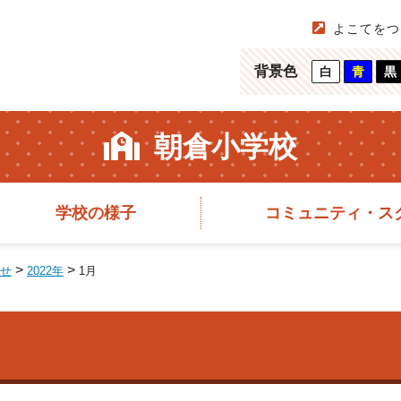
よこてをつ
背景色
白
青
黒
朝倉小学校
学校の様子
コミュニティ・ス
>
>
せ
2022年
1月