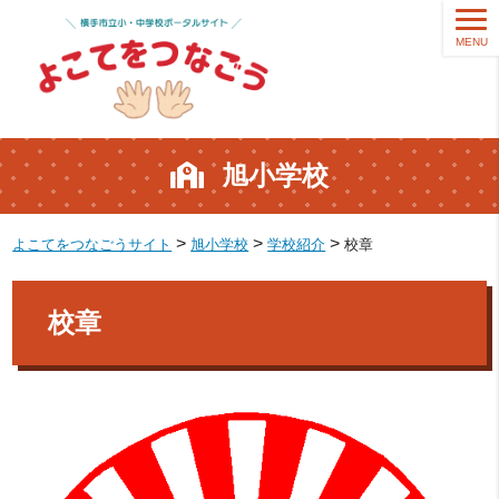
MENU
旭小学校
>
>
>
よこてをつなごうサイト
旭小学校
学校紹介
校章
校章